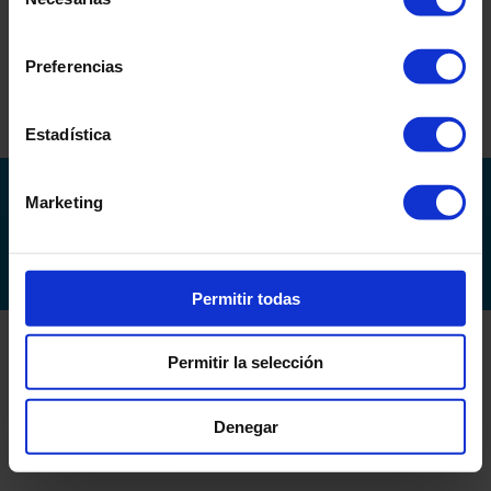
de
consentimiento
Comentarios recientes
Preferencias
No hay comentarios que mostrar.
Estadística
Política de privacidad
Marketing
(c) Tecnigral ITT S.L.
Permitir todas
Permitir la selección
Denegar