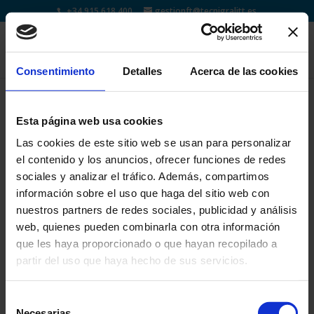
+34 915 618 400
gestionft@tecnigralitt.es
Consentimiento
Detalles
Acerca de las cookies
Esta página web usa cookies
¡Hola, mundo!
Ago 5, 2022
|
Sin categoría
Las cookies de este sitio web se usan para personalizar
el contenido y los anuncios, ofrecer funciones de redes
Bienvenido a WordPress. Esta es tu primera entrada.
sociales y analizar el tráfico. Además, compartimos
Edítala o bórrala, ¡luego empieza a escribir!
información sobre el uso que haga del sitio web con
nuestros partners de redes sociales, publicidad y análisis
web, quienes pueden combinarla con otra información
Buscar
que les haya proporcionado o que hayan recopilado a
partir del uso que haya hecho de sus servicios.
Entradas recientes
Selección
¡Hola, mundo!
Necesarias